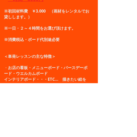
※初回材料費 ￥3.000 （画材をレンタルでお
貸しします。）
※一日・２～４時間をお選び頂けます。
※消費税込・ボード代別途必要
＜単発レッスンの主な特徴＞
・
お店の看板・メニューボード・バースデーボ
ード・ウエルカムボード
インテリアボード・・・ETC...
描きたい絵を
お好きな大きさで描いていただけます。
画材一式はすべてこちらでご用意致します。
・最後まで一緒にフォローしていきますので未
体験の方でも安心！！
・ご自身にあったペースで受講していただけま
す。
･単発レッスンはプロフェッショナルコースとは
異なり、文字を描く技法はレッスンに含まれま